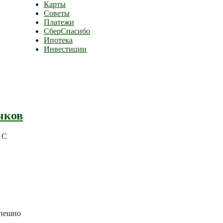
Карты
Советы
Платежи
СберСпасибо
Ипотека
Инвестиции
чков
 С
спешно