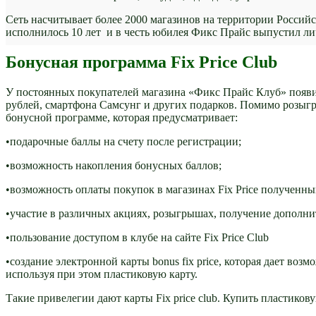
Сеть насчитывает более 2000 магазинов на территории Россий
исполнилось 10 лет и в честь юбилея Фикс Прайс выпустил л
Бонусная программа Fix Price Club
У постоянных покупателей магазина «Фикс Прайс Клуб» появи
рублей, смартфона Самсунг и других подарков. Помимо розыг
бонусной программе, которая предусматривает:
•подарочные баллы на счету после регистрации;
•возможность накопления бонусных баллов;
•возможность оплаты покупок в магазинах Fix Price полученны
•участие в различных акциях, розыгрышах, получение дополни
•пользование доступом в клубе на сайте Fix Price Club
•создание электронной карты bonus fix price, которая дает в
используя при этом пластиковую карту.
Такие привелегии дают карты Fix price club. Купить пластиков