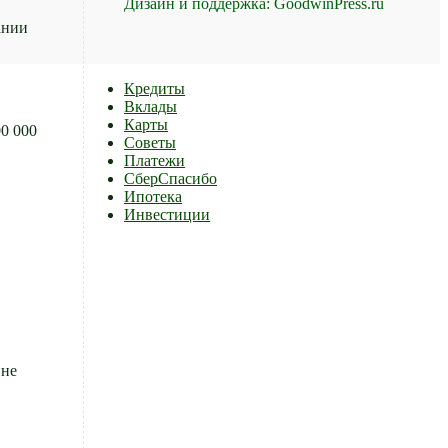
Дизайн и поддержка: GoodwinPress.ru
ании
Кредиты
Вклады
Карты
0 000
Советы
Платежи
СберСпасибо
Ипотека
Инвестиции
 не