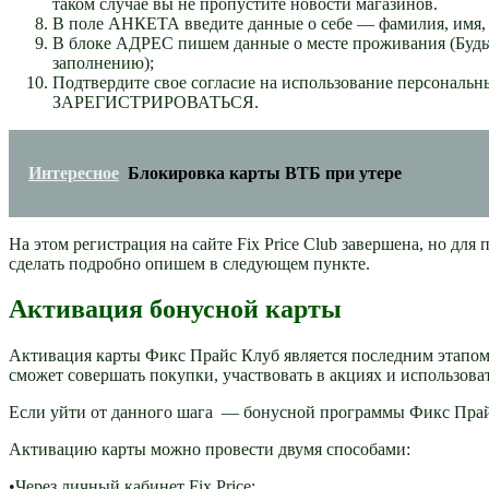
таком случае вы не пропустите новости магазинов.
В поле АНКЕТА введите данные о себе — фамилия, имя, о
В блоке АДРЕС пишем данные о месте проживания (Будьт
заполнению);
Подтвердите свое согласие на использование персональ
ЗАРЕГИСТРИРОВАТЬСЯ.
Интересное
Блокировка карты ВТБ при утере
На этом регистрация на сайте Fix Price Club завершена, но дл
сделать подробно опишем в следующем пункте.
Активация бонусной карты
Активация карты Фикс Прайс Клуб является последним этапом
сможет совершать покупки, участвовать в акциях и использова
Если уйти от данного шага — бонусной программы Фикс Прайс
Активацию карты можно провести двумя способами:
•Через личный кабинет Fix Price;