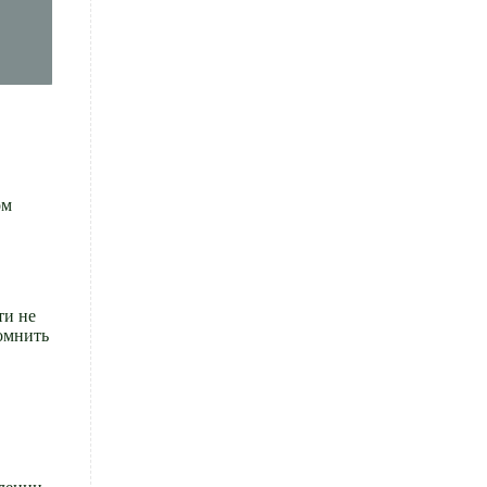
ом
ти не
омнить