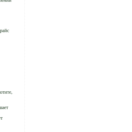
влении
Прайс
отите,
шает
ет