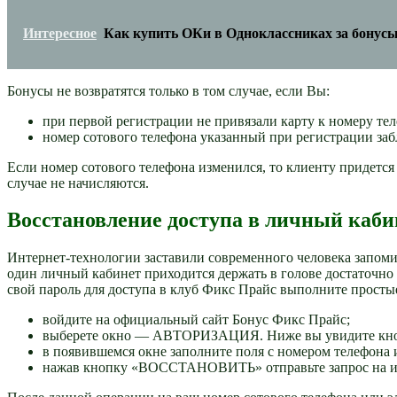
Интересное
Как купить ОКи в Одноклассниках за бонус
Бонусы не возвратятся только в том случае, если Вы:
при первой регистрации не привязали карту к номеру тел
номер сотового телефона указанный при регистрации заб
Если номер сотового телефона изменился, то клиенту придет
случае не начисляются.
Восстановление доступа в личный каби
Интернет-технологии заставили современного человека запом
один личный кабинет приходится держать в голове достаточно
свой пароль для доступа в клуб Фикс Прайс выполните просты
войдите на официальный сайт Бонус Фикс Прайс;
выберете окно — АВТОРИЗАЦИЯ. Ниже вы увидите к
в появившемся окне заполните поля с номером телефона 
нажав кнопку «ВОССТАНОВИТЬ» отправьте запрос на из