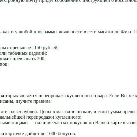
электронную почту придет сообщение с инструкцией о восстано
— как и у любой программы лояльности в сети магазинов Фикс 
орых превышает 150 рублей;
или табачных изделий;
может превышать 200;
пок;
которых является перепродажа купленного товара. Если Вы не х
исаны, изучите правила:
пяти тысяч рублей. Цены в магазине низкие, и если сумма превы
о дальнейшей перепродажи купленного;
иными лицами — наличие частых покупок по Вашей карте вызов
на карточке дойдет до 1000 бонусов.