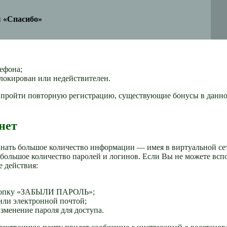
ы «Спасибо»
ефона;
локирован или недействителен.
ся пройти повторную регистрацию, существующие бонусы в данн
нет
инать большое количество информации — имея в виртуальной се
 большое количество паролей и логинов. Если Вы не можете всп
е действия:
нопку «ЗАБЫЛИ ПАРОЛЬ»;
или электронной почтой;
менение пароля для доступа.