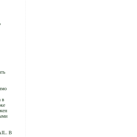
о
ать
имо
 в
оке
лжен
рыми
IL. В