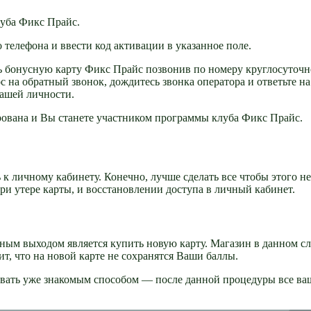
луба Фикс Прайс.
 телефона и ввести код активации в указанное поле.
ть бонусную карту Фикс Прайс позвонив по номеру круглосуточ
с на обратный звонок, дождитесь звонка оператора и ответьте на
ашей личности.
рована и Вы станете участником программы клуба Фикс Прайс.
ь к личному кабинету. Конечно, лучше сделать все чтобы этого не
ри утере карты, и восстановлении доступа в личный кабинет.
нным выходом является купить новую карту. Магазин в данном с
ит, что на новой карте не сохранятся Ваши баллы.
овать уже знакомым способом — после данной процедуры все ва