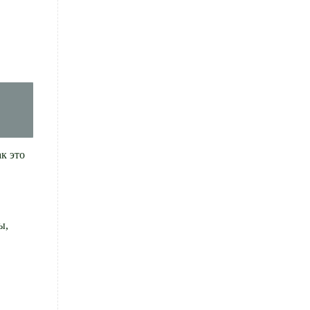
к это
ы,