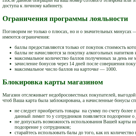
После данной операции на ваш номер сотового телефона или 
доступа к личному кабинету.
Ограничения программы лояльности
Поговорим не только о плюсах, но и о значительных минусах 
имеются ограничения:
баллы предоставляются только от покупок стоимость кот
баллы не начисляются за покупку алкогольных напитков 
максимальное количество баллов полученных за день не 
зачисление бонусов через 14 дней после совершения поку
максимальное число баллов на карточке — 1000.
Блокировка карты магазином
Магазин отслеживает недобросовестных покупателей, выгодой 
чтоб Ваша карта была заблокирована, а начисленные бонусы сп
не следует приобретать товары на сумму по счету более 
данный лимит то у сотрудников появляется подозрение 
не допускать возможность использования Вашей карты 
подозрение у сотрудников;
старайтесь использовать балы до того, как их количество 