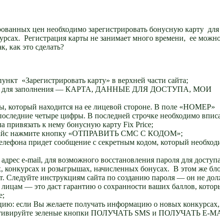
ованных цен необходимо зарегистрировать бонусную карту для
урсах. Регистрация карты не занимает много времени, ее можн
к, как это сделать?
пункт «Зарегистрировать карту» в верхней части сайта;
ками для заполнения — КАРТА, ДАННЫЕ ДЛЯ ДОСТУПА, МОИ
, который находится на ее лицевой стороне. В поле «НОМЕР»
оследние четыре цифры. В последней строчке необходимо впис
 привязать к нему бонусную карту Fix Рrice;
 прайс нажмите кнопку «ОТПРАВИТЬ СМС С КОДОМ»;
телефона придет сообщение с секретным кодом, который необход
 e-mail, для возможного восстановления пароля для доступа
х, конкурсах и розыгрышах, начисленных бонусах. В этом же бл
т. Следуйте инструкциям сайта по созданию пароля — он не до
 лицам — это даст гарантию о сохранности ваших баллов, кото
e;
: если Вы желаете получать информацию о новых конкурсах,
активируйте зеленые кнопки ПОЛУЧАТЬ SMS и ПОЛУЧАТЬ E-MA