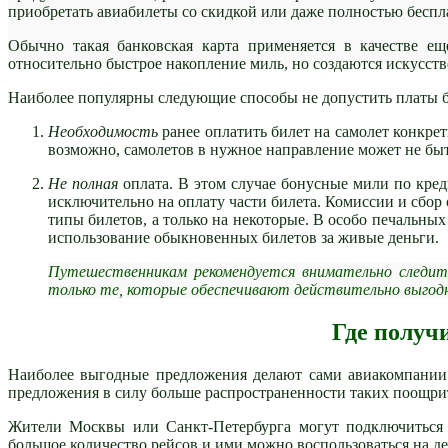
приобретать авиабилеты со скидкой или даже полностью беспл
Обычно такая банковская карта применяется в качестве е
относительно быстрое накопление миль, но создаются искусст
Наиболее популярны следующие способы не допустить платы
Необходимость
ранее оплатить билет на самолет конкрет
возможно, самолетов в нужное направление может не быт
Не полная
оплата. В этом случае бонусные мили по кре
исключительно на оплату части билета. Комиссии и сбор
типы билетов, а только на некоторые. В особо печальны
использование обыкновенных билетов за живые деньги.
Путешественникам рекомендуется внимательно следит
только те, которые обеспечивают действительно выгод
Где получ
Наиболее выгодные предложения делают сами авиакомпании.
предложения в силу больше распространенности таких поощри
Жители Москвы или Санкт-Петербурга могут подключиться 
большое количество рейсов и ими можно воспользоваться на д