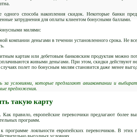
атна.
ще одного способа накопления скидок. Некоторые банки пре
венные затруднения для оплаты клиентом бонусными баллами.
 бонусными милями:
ной компании деньгами в течении установленного срока. Не все
ь.
дитным картам или дебетовым банковским продуктам можно по
 оплачиваются живыми деньгами. При этом, скидки действуют не
х случаях полет по бонусным милям становится даже менее выго
ь за условиями, которые предлагают авиакомпании и выбира
ные предложения.
ить такую карту
 Как правило, европейские перевозчики предлагают более в
тельных программ.
к программе лояльности европейских перевозчиков. В этих 
ействительно выгодных условиях.