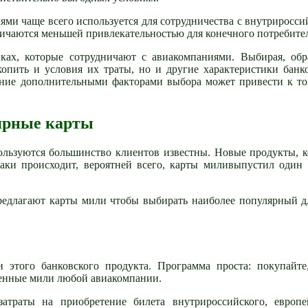
ями чаще всего используется для сотрудничества с внутриросс
чаются меньшей привлекательностью для конечного потребител
ах, которые сотрудничают с авиакомпаниями. Выбирая, обр
опить и условия их траты, но и другие характеристики банк
ение дополнительными факторами выбора может привести к то
ярные карты
ользуются большинство клиентов известны. Новые продукты, 
таки происходит, вероятней всего, карты миливыпустил один
предлагают карты мили чтобы выбирать наиболее популярный д
 этого банковского продукта. Программа проста: покупайте
ленные мили любой авиакомпании.
траты на приобретение билета внутрироссийского, европей