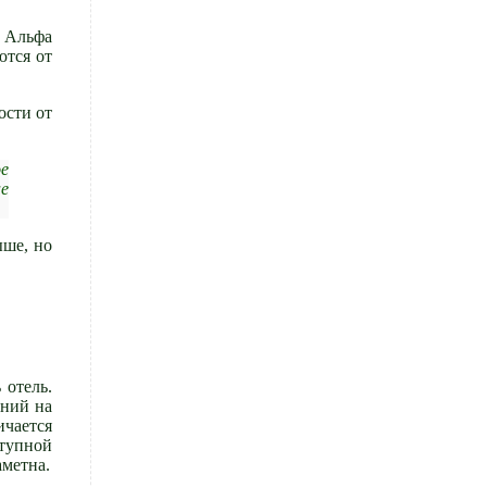
з Альфа
ются от
ости от
ое
ае
ыше, но
 отель.
ений на
ичается
ступной
аметна.