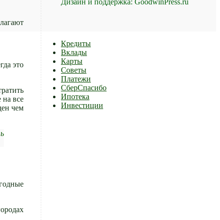
Дизайн и поддержка: GoodwinPress.ru
длагают
Кредиты
Вклады
Карты
гда это
Советы
Платежи
СберСпасибо
тратить
Ипотека
 на все
Инвестиции
ден чем
ть
ыгодные
городах