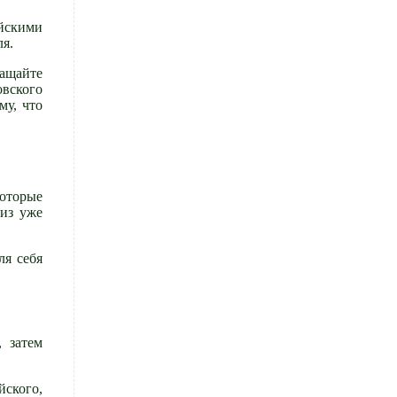
ийскими
я.
ащайте
овского
му, что
которые
 из уже
ля себя
, затем
ского,