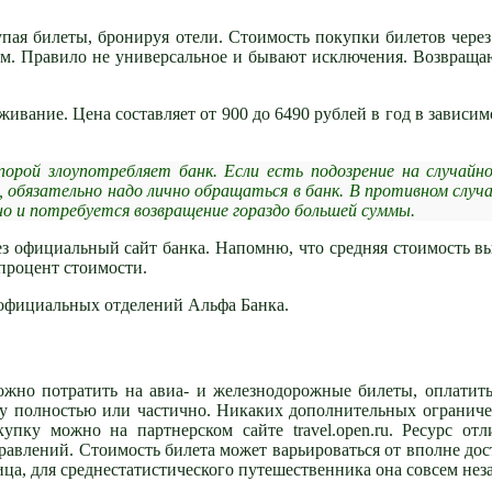
пая билеты, бронируя отели. Стоимость покупки билетов чере
ом. Правило не универсальное и бывают исключения. Возвраща
живание. Цена составляет от 900 до 6490 рублей в год в зависим
рой злоупотребляет банк. Если есть подозрение на случайн
 обязательно надо лично обращаться в банк. В противном случ
о и потребуется возвращение гораздо большей суммы.
ез официальный сайт банка. Напомню, что средняя стоимость в
процент стоимости.
 официальных отделений Альфа Банка.
ожно потратить на авиа- и железнодорожные билеты, оплатить
ку полностью или частично. Никаких дополнительных огранич
пку можно на партнерском сайте travel.open.ru. Ресурс отл
равлений. Стоимость билета может варьироваться от вполне до
ница, для среднестатистического путешественника она совсем нез