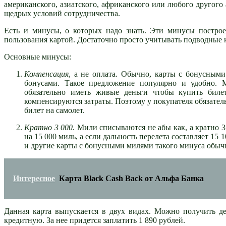
американского, азиатского, африканского или любого другого
щедрых условий сотрудничества.
Есть и минусы, о которых надо знать. Эти минусы постро
пользования картой. Достаточно просто учитывать подводные 
Основные минусы:
Компенсация
, а не оплата. Обычно, карты с бонусным
бонусами. Такое предложение популярно и удобно. 
обязательно иметь живые деньги чтобы купить билет
компенсируются затраты. Поэтому у покупателя обязател
билет на самолет.
Кратно 3 000
. Мили списываются не абы как, а кратно 3
на 15 000 миль, а если дальность перелета составляет 15 
и другие карты с бонусными милями такого минуса обычн
Интересное
Карта Black Cash Back от Альфа Банка
Данная карта выпускается в двух видах. Можно получить де
кредитную. За нее придется заплатить 1 890 рублей.