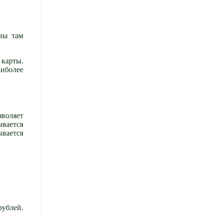
ны там
 карты.
аиболее
зволяет
ывается
ывается
рублей.