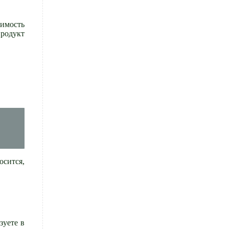
имость
продукт
осится,
зуете в