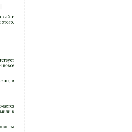
 сайте
 этого,
тствует
и вовсе
лжны, в
ючается
 мили в
миль за