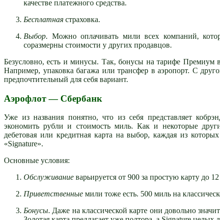
качестве платежного средства.
Бесплатная
страховка.
Выбор
. Можно оплачивать мили всех компаний, кото
соразмерны стоимости у других продавцов.
Безусловно, есть и минусы. Так, бонусы на тарифе Премиум в
Например, упаковка багажа или трансфер в аэропорт. С друг
предпочтительный для себя вариант.
Аэрофлот — Сбербанк
Уже из названия понятно, что из себя представляет кобрэ
экономить рубли и стоимость миль. Как и некоторые друг
дебетовая или кредитная карта на выбор, каждая из которых
«Signature».
Основные условия:
Обслуживание
варьируется от 900 за простую карту до 12 
Приветственные
мили тоже есть. 500 миль на классическ
Бонусы
. Даже на классической карте они довольно знач
Золотая карта предлагает уже полтора, а Signature целых д