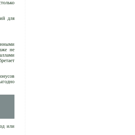
столько
вий для
ленными
аже не
аллами
бретает
бонусов
выгодно
год или