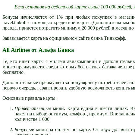
Если остаток на дебетовой карте выше 100 000 рублей,
Бонусы начисляются от 1% при любых покупках в магазин
travel.tinkoff с помощью кредитной карты. Дополнительным бо
правда, придется потратить минимум 20 000 рублей в месяц по
Заказывается карта на официальном сайте банка Тинькофф.
All Airlines от Альфа Банка
Те, кто ищет карты с милями авиакомпаний и дополнительны
много преимуществ, среди которых бесплатная багажа четыре ра
бесплатно.
Дополнительные преимущества популярны у потребителей, но 
первую очередь, гарантировать удобную возможность копить ми
Основные правила карты:
Приветственные
мили. Карта едина в шести лицах. В
пакет на выбор: оптимум, комфорт, премиум. Вне зависи
количестве 1 000.
Бонусные
мили за оплату по карте. От двух до пяти п
каждую покупку.