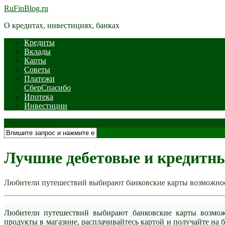
RuFinBlog.ru
О кредитах, инвестициях, банках
Кредиты
Вклады
Карты
Советы
Платежи
СберСпасибо
Ипотека
Инвестиции
Открыть меню
Лучшие дебетовые и кредитны
Любители путешествий выбирают банковские карты возможнос
Любители путешествий выбирают банковские карты возмож
продукты в магазине, расплачивайтесь картой и получайте на